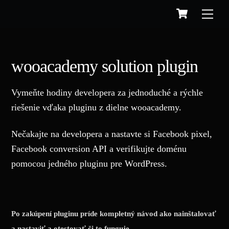
Cart
Skip
to
content
wooacademy solution plugin
Vymeňte hodiny developera za jednoduché a rýchle
riešenie vďaka pluginu z dielne wooacademy.
Nečakajte na developera a nastavte si Facebook pixel,
Facebook conversion API a verifikujte doménu
pomocou jedného pluginu pre WordPress.
Po zakúpení pluginu príde kompletný návod ako nainštalovať
a nastaviť a otestovať či to funguje