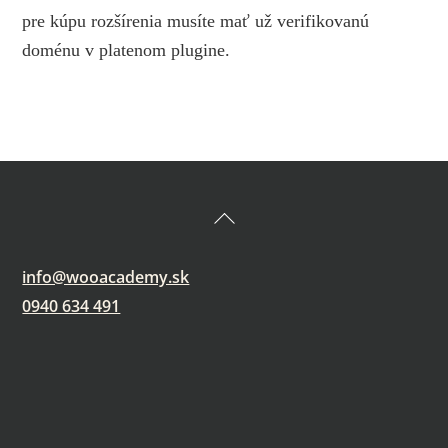
pre kúpu rozšírenia musíte mať už verifikovanú
doménu v platenom plugine.
Back
To
Top
info@wooacademy.sk
0940 634 491