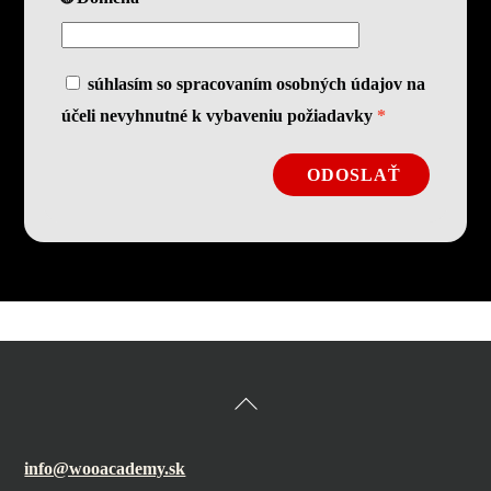
súhlasím so spracovaním osobných údajov na
účeli nevyhnutné k vybaveniu požiadavky
*
ODOSLAŤ
Back
To
Top
info@wooacademy.sk