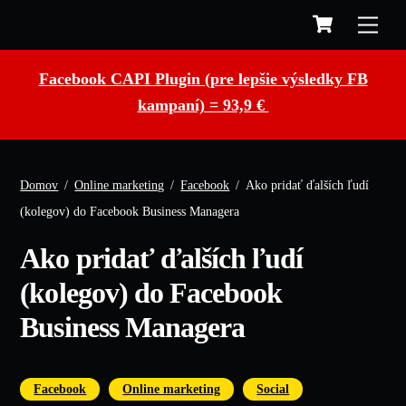
Cart
Skip
to
content
Facebook CAPI Plugin (pre lepšie výsledky FB
kampaní) = 93,9 €
Domov
/
Online marketing
/
Facebook
/
Ako pridať ďalších ľudí
(kolegov) do Facebook Business Managera
Ako pridať ďalších ľudí
(kolegov) do Facebook
Business Managera
,
,
Facebook
Online marketing
Social