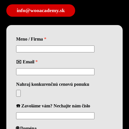
info@wooacademy.sk
Meno / Firma
*
✉️ Email
*
Nahraj konkurenčnú cenovú ponuku
☎️ Zavoláme vám? Nechajte nám číslo
🌐 Doména