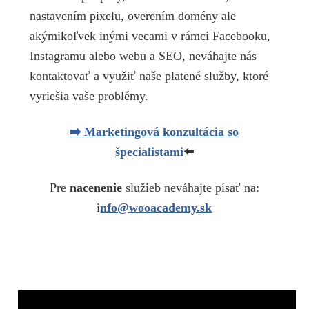
nastavením pixelu, overením domény ale
akýmikoľvek inými vecami v rámci Facebooku,
Instagramu alebo webu a SEO, neváhajte nás
kontaktovať a využiť naše platené služby, ktoré
vyriešia vaše problémy.
➡️ Marketingová konzultácia so
špecialistami
⬅️
Pre
nacenenie
služieb neváhajte písať na:
i
nfo@wooacademy.sk