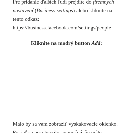
Pre pridanie ďalších ľudí prejdite do
firemných
nastavení
(
Business settings
) alebo kliknite na
tento odkaz:
https://business.facebook.com/settings/people
Kliknite na modrý button
Add
:
Malo by sa vám zobraziť vyskakovacie okienko.
Pokiaľ sa nezobrazilo, je možné, že máte