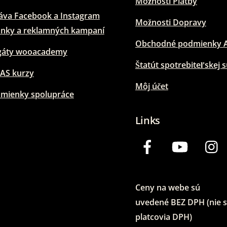
Možnosti Platby
áva Facebook a Instagram
Možnosti Dopravy
ánky a reklamných kampaní
Obchodné podmienky A
gáty wooacademy
Štatút spotrebiteľskej 
AS kurzy
Môj účet
mienky spolupráce
Links
Facebook
YouTub
Ceny na webe sú
uvedené
BEZ
DPH (nie 
platcovia DPH)