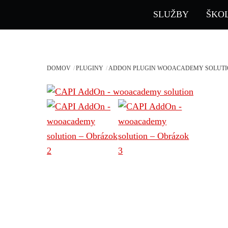
Skip
SLUŽBY
ŠKO
to
content
DOMOV
PLUGINY
ADDON PLUGIN WOOACADEMY SOLUT