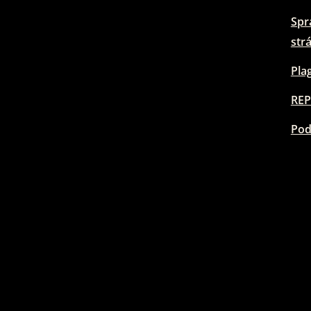
Spr
str
Pla
REP
Pod