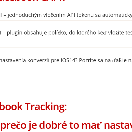
I
– jednoduchým vložením API tokenu sa automaticky 
I
– plugin obsahuje políčko, do ktorého keď vložíte tes
astavenia konverzií pre iOS14? Pozrite sa na ďalšie n
book Tracking:
 prečo je dobré to mať nast