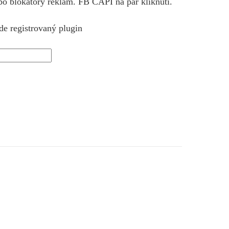
bo blokátory reklám. FB CAPI na pár kliknutí.
de registrovaný plugin