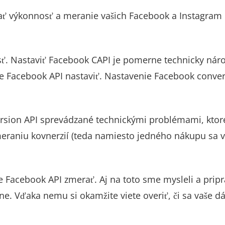
ť výkonnosť a meranie vašich Facebook a Instagram k
osť. Nastaviť Facebook CAPI je pomerne technicky nár
ie Facebook API nastaviť. Nastavenie Facebook conve
rsion API sprevádzané technickými problémami, ktor
raniu kovnerzií (teda namiesto jedného nákupu sa vás
 Facebook API zmerať. Aj na toto sme mysleli a prip
ne. Vďaka nemu si okamžite viete overiť, či sa vaše dá