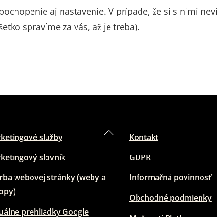
chopenie aj nastavenie. V prípade, že si s nimi nevi
etko spravíme za vás, až je treba).
Back
ketingové služby
Kontakt
To
ketingový slovník
GDPR
Top
rba webovej stránky (weby a
Informačná povinnosť
opy)
Obchodné podmienky
tuálne prehliadky Google