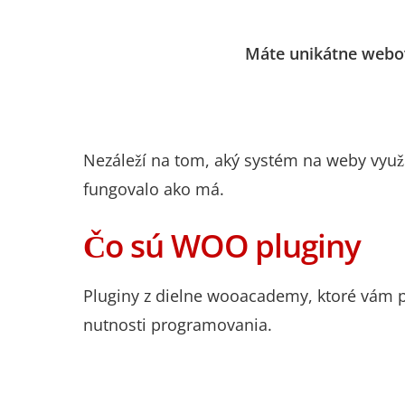
Máte unikátne webov
Nezáleží na tom, aký systém na weby využ
fungovalo ako má.
Čo sú WOO pluginy
Pluginy z dielne wooacademy, ktoré vám p
nutnosti programovania.