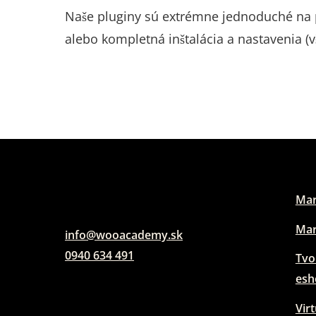
Naše pluginy sú extrémne jednoduché na po
alebo kompletná inštalácia a nastavenia (vš
Mar
Mar
info@wooacademy.sk
0940 634 491
Tvo
esh
Vir