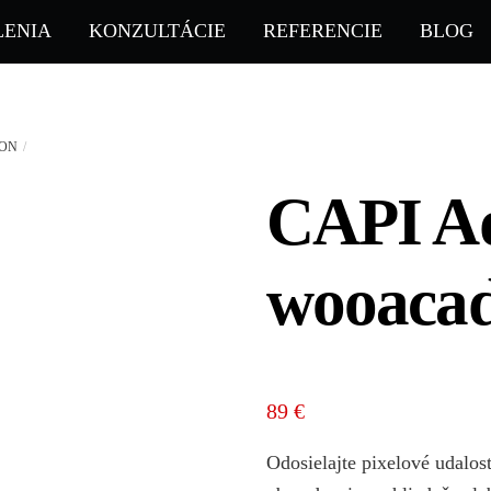
LENIA
KONZULTÁCIE
REFERENCIE
BLOG
ION
CAPI A
wooacad
89
€
Odosielajte pixelové udalos