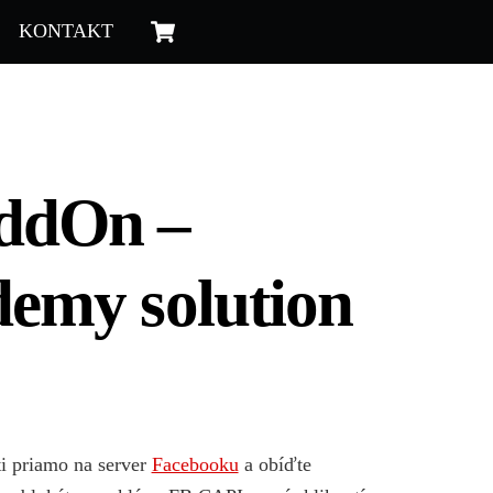
Cart
KONTAKT
ddOn –
emy solution
ti priamo na server
Facebooku
a obíďte