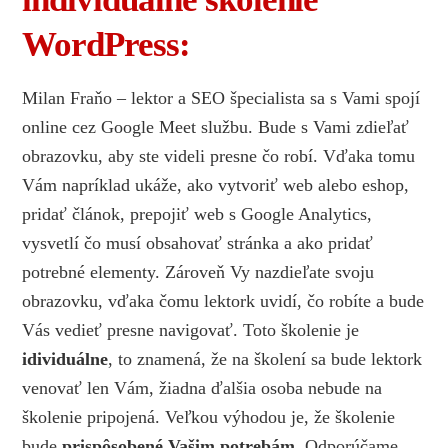
WordPress:
Milan Fraňo – lektor a SEO špecialista sa s Vami spojí
online cez Google Meet službu. Bude s Vami zdieľať
obrazovku, aby ste videli presne čo robí. Vďaka tomu
Vám napríklad ukáže, ako vytvoriť web alebo eshop,
pridať článok, prepojiť web s Google Analytics,
vysvetlí čo musí obsahovať stránka a ako pridať
potrebné elementy. Zároveň Vy nazdieľate svoju
obrazovku, vďaka čomu lektork uvidí, čo robíte a bude
Vás vedieť presne navigovať. Toto školenie je
idividuálne
, to znamená, že na školení sa bude lektork
venovať len Vám, žiadna ďalšia osoba nebude na
školenie pripojená. Veľkou výhodou je, že školenie
bude
prispôsobené Vašim potrebám
. Odporúčame