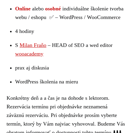
Online
alebo
osobné
individuálne školenie tvorba
webu / eshopu ✅ – WordPress / WooCommerce
4 hodiny
S
Milan Fraňo
– HEAD of SEO a wed editor
wooacademy
prax aj diskusia
WordPress školenia na mieru
Konkrétny deň a a čas je na dohode s lektorom.
Rezervácia termínu pri objednávke neznamená
záväznú rezerváciu. Pri objednávke prosím vyberte
termín, ktorý by Vám najviac vyhovoval. Budeme Vás
obratom informovať o dostupnosti tohto termínu ⬇️⬇️⬇️