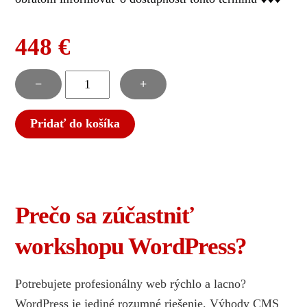
448
€
množstvo
−
+
Tvorba
webu
Pridať do košíka
/
eshopu
-
WordPress
Prečo sa zúčastniť
/
WooCommerce
workshopu WordPress?
školenie
Potrebujete profesionálny web rýchlo a lacno?
WordPress je jediné rozumné riešenie. Výhody CMS