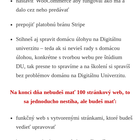
nastaviť WooCommerce aby fungoval ako má a
dalo cez neho predávať
prepojiť platobnú bránu Stripe
Stihneš aj spravit domácu úlohyu na Digitálnu
univerzitu – teda ak si nevieš rady s domácou
úlohou, konkrétne s tvorbou webu pre štúdium
DU, tak presne to spravíme a na školení si spravíš
bez problémov dománu na Digitálnu Univerzitu.
Na konci dňa nebudeš mať 100 stránkový web, to
sa jednoducho nestíha, ale budeš mať:
funkčný web s vytvorenými stránkami, ktoré budeš
vedieť upravovať