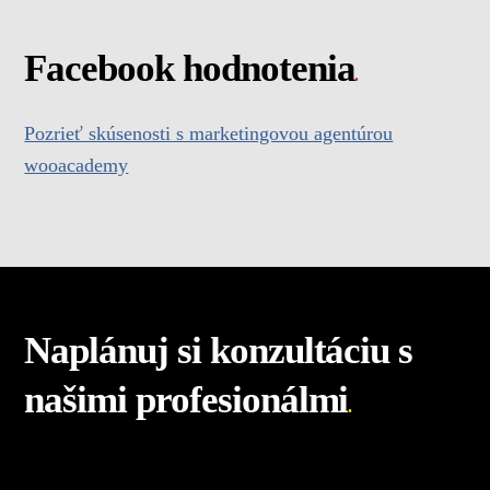
Facebook hodnotenia
.
Pozrieť skúsenosti s marketingovou agentúrou
wooacademy
Naplánuj si konzultáciu s
našimi profesionálmi
.