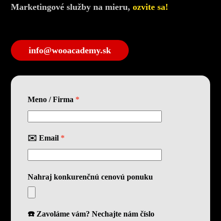
Marketingové služby na mieru,
ozvite sa!
info@wooacademy.sk
Meno / Firma
*
✉️ Email
*
Nahraj konkurenčnú cenovú ponuku
☎️ Zavoláme vám? Nechajte nám číslo