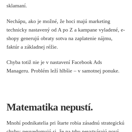
sklamaní.
Nechápu, ako je možné, že hoci majú marketing
technicky nastavený od A po Z a kampane vyladené, e-
shopy generujú obraty sotva na zaplatenie nájmu,
faktúr a základnej réžie.
Chyba totiž nie je v nastavení Facebook Ads
Manageru. Problém leží hlbšie – v samotnej ponuke.
Matematika nepustí.
Mnohí podnikatelia pri štarte robia zásadnú strategickú
chybu: neuvedomujú si, že na trhu nevytvárajú nový