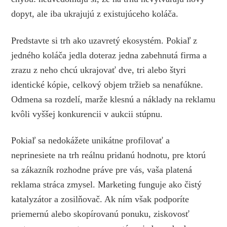
dopyt, ale iba ukrajujú z existujúceho koláča.
Predstavte si trh ako uzavretý ekosystém. Pokiaľ z
jedného koláča jedla doteraz jedna zabehnutá firma a
zrazu z neho chcú ukrajovať dve, tri alebo štyri
identické kópie, celkový objem tržieb sa nenafúkne.
Odmena sa rozdelí, marže klesnú a náklady na reklamu
kvôli vyššej konkurencii v aukcii stúpnu.
Pokiaľ sa nedokážete unikátne profilovať a
neprinesiete na trh reálnu pridanú hodnotu, pre ktorú
sa zákazník rozhodne práve pre vás, vaša platená
reklama stráca zmysel. Marketing funguje ako čistý
katalyzátor a zosilňovač. Ak ním však podporíte
priemernú alebo skopírovanú ponuku, ziskovosť