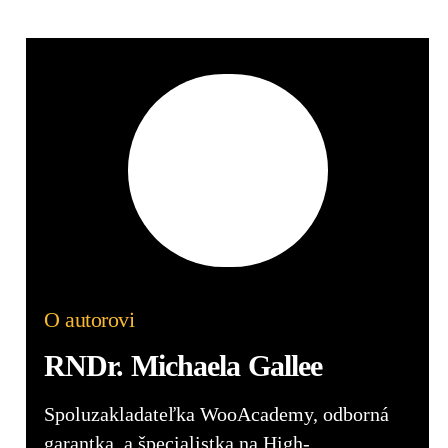
O autorovi
RNDr. Michaela Gallee
Spoluzakladateľka WooAcademy, odborná
garantka, a špecialistka na High-