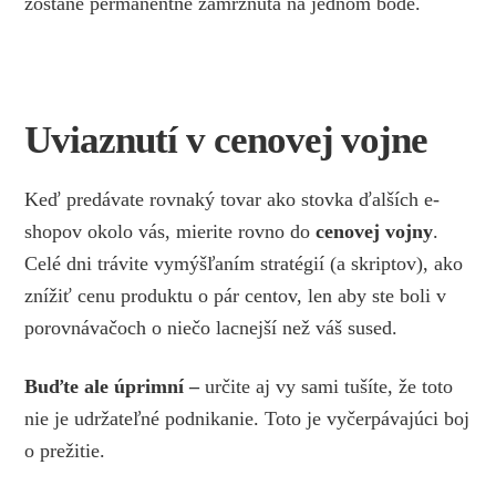
zostane permanentne zamrznutá na jednom bode.
Uviaznutí v cenovej vojne
Keď predávate rovnaký tovar ako stovka ďalších e-
shopov okolo vás, mierite rovno do
cenovej vojny
.
Celé dni trávite vymýšľaním stratégií (a skriptov), ako
znížiť cenu produktu o pár centov, len aby ste boli v
porovnávačoch o niečo lacnejší než váš sused.
Buďte ale úprimní –
určite aj vy sami tušíte, že toto
nie je udržateľné podnikanie. Toto je vyčerpávajúci boj
o prežitie.