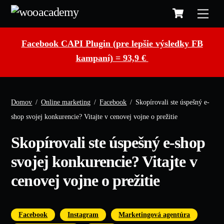
Cart
Skip
to
content
Facebook CAPI Plugin (pre lepšie výsledky FB
kampaní) = 93,9 €
Domov
/
Online marketing
/
Facebook
/
Skopírovali ste úspešný e-
shop svojej konkurencie? Vitajte v cenovej vojne o prežitie
Skopírovali ste úspešný e-shop
svojej konkurencie? Vitajte v
cenovej vojne o prežitie
,
,
,
Facebook
Instagram
Marketingová agentúra