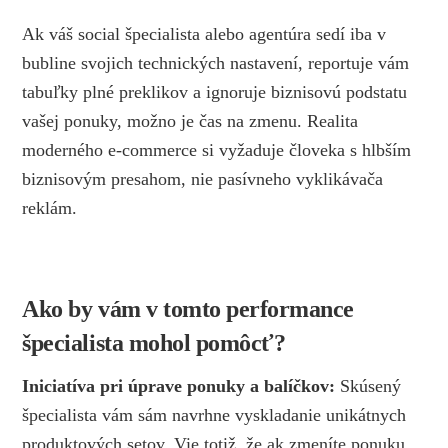
Ak váš social špecialista alebo agentúra sedí iba v
bubline svojich technických nastavení, reportuje vám
tabuľky plné preklikov a ignoruje biznisovú podstatu
vašej ponuky, možno je čas na zmenu. Realita
moderného e-commerce si vyžaduje človeka s hlbším
biznisovým presahom, nie pasívneho vyklikávača
reklám.
Ako by vám v tomto performance
špecialista mohol pomôcť?
Iniciatíva pri úprave ponuky a balíčkov:
Skúsený
špecialista vám sám navrhne vyskladanie unikátnych
produktových setov. Vie totiž, že ak zmeníte ponuku,