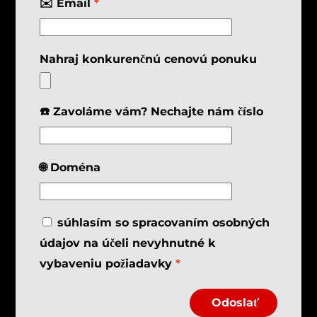
✉️ Email
*
Nahraj konkurenčnú cenovú ponuku
☎️ Zavoláme vám? Nechajte nám číslo
🌐 Doména
súhlasím so spracovaním osobných
údajov na účeli nevyhnutné k
vybaveniu požiadavky
*
Odoslať