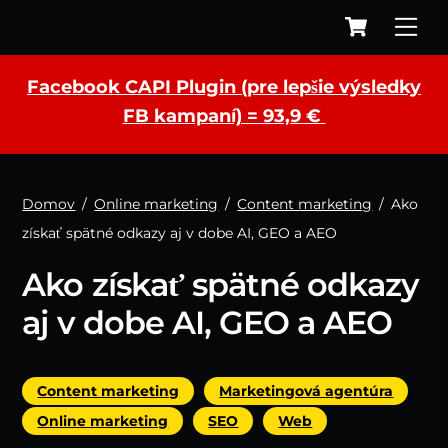
Cart
Skip
to
content
Facebook CAPI Plugin (pre lepšie výsledky
FB kampaní) = 93,9 €
Domov
/
Online marketing
/
Content marketing
/
Ako
získať spätné odkazy aj v dobe AI, GEO a AEO
Ako získať spätné odkazy
aj v dobe AI, GEO a AEO
,
,
Content marketing
Marketingová agentúra
,
,
Online marketing
SEO
Web