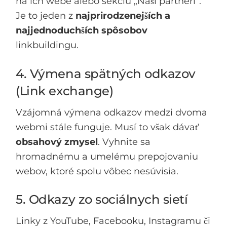
na ich webe alebo sekciu „Naši partneri“.
Je to jeden z
najprirodzenejších a
najjednoduchších spôsobov
linkbuildingu.
4. Výmena spätných odkazov
(Link exchange)
Vzájomná výmena odkazov medzi dvoma
webmi stále funguje. Musí to však dávať
obsahový zmysel
. Vyhnite sa
hromadnému a umelému prepojovaniu
webov, ktoré spolu vôbec nesúvisia.
5. Odkazy zo sociálnych sietí
Linky z YouTube, Facebooku, Instagramu či