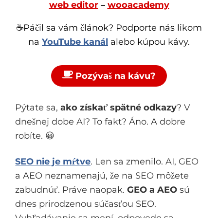
web editor
–
wooacademy
☕Páčil sa vám článok? Podporte nás likom
na
YouTube kanál
alebo kúpou kávy.
Pozývaš na kávu?
Pýtate sa,
ako získať spätné odkazy
? V
dnešnej dobe AI? To fakt? Áno. A dobre
robíte. 😀
SEO nie je mŕtve
. Len sa zmenilo. AI, GEO
a AEO neznamenajú, že na SEO môžete
zabudnúť. Práve naopak.
GEO a AEO
sú
dnes prirodzenou súčasťou SEO.
Vyhľadávanie sa mení, odpovede sa