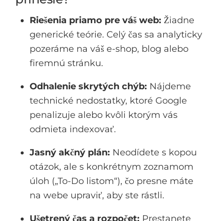
Riešenia priamo pre váš web:
Žiadne
generické teórie. Celý čas sa analyticky
pozeráme na váš e-shop, blog alebo
firemnú stránku.
Odhalenie skrytých chýb:
Nájdeme
technické nedostatky, ktoré Google
penalizuje alebo kvôli ktorým vás
odmieta indexovať.
Jasný akčný plán:
Neodídete s kopou
otázok, ale s konkrétnym zoznamom
úloh („To-Do listom“), čo presne máte
na webe upraviť, aby ste rástli.
Ušetrený čas a rozpočet:
Prestanete